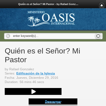
Quién es el Señor? Mi Pastor - by Rafael Gonzalez - Oasis Ministry International
Quién es el Señor? Mi
Pastor
by Rafael Gonzalez
Series:
Edificación de la Iglesia
Fecha:
Jueves, Diciembre 29, 2016
Duration:
56 mins 46 secs
Descargar