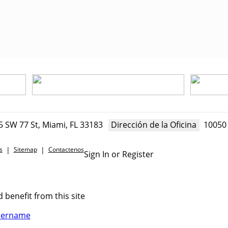
 SW 77 St, Miami, FL 33183
Dirección de la Oficina
10050 
s
|
Sitemap
|
Contactenos
Sign In or Register
 benefit from this site
sername