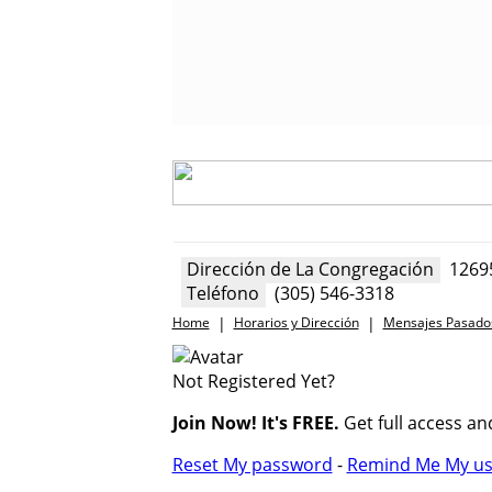
Dirección de La Congregación
12695
Teléfono
(305) 546-3318
Home
|
Horarios y Dirección
|
Mensajes Pasado
Not Registered Yet?
Join Now! It's FREE.
Get full access and
Reset My password
-
Remind Me My u